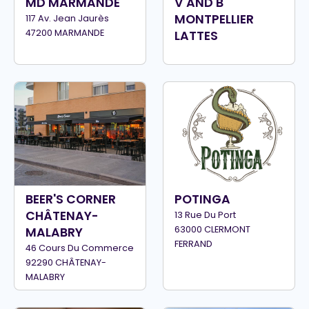
MD MARMANDE
V AND B
MONTPELLIER
117 Av. Jean Jaurès
47200 MARMANDE
LATTES
BEER'S CORNER
POTINGA
CHÂTENAY-
13 Rue Du Port
63000 CLERMONT
MALABRY
FERRAND
46 Cours Du Commerce
92290 CHÂTENAY-
MALABRY