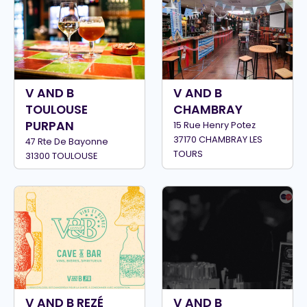
V AND B
V AND B
TOULOUSE
CHAMBRAY
PURPAN
15 Rue Henry Potez
37170 CHAMBRAY LES
47 Rte De Bayonne
TOURS
31300 TOULOUSE
V AND B REZÉ
V AND B