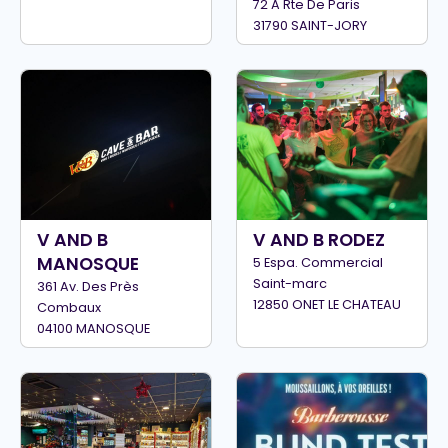
72 A Rte De Paris
31790 SAINT-JORY
V AND B
V AND B RODEZ
MANOSQUE
5 Espa. Commercial
Saint-marc
361 Av. Des Près
12850 ONET LE CHATEAU
Combaux
04100 MANOSQUE