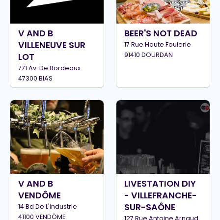
V AND B
BEER'S NOT DEAD
VILLENEUVE SUR
17 Rue Haute Foulerie
91410 DOURDAN
LOT
771 Av. De Bordeaux
47300 BIAS
V AND B
LIVESTATION DIY
VENDÔME
- VILLEFRANCHE-
SUR-SAÔNE
14 Bd De L'industrie
41100 VENDÔME
127 Rue Antoine Arnaud