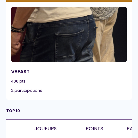
VBEAST
400 pts
2 participations
TOP 10
JOUEURS
POINTS
PART