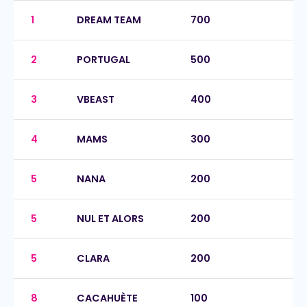
1
DREAM TEAM
700
2
PORTUGAL
500
3
VBEAST
400
4
MAMS
300
5
NANA
200
5
NUL ET ALORS
200
5
CLARA
200
8
CACAHUÈTE
100