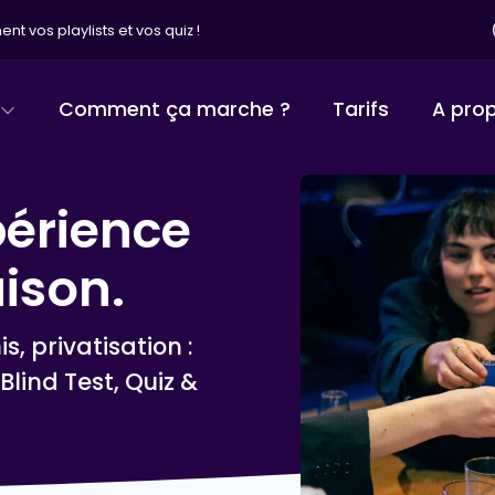
nt vos playlists et vos quiz !
Comment ça marche ?
Tarifs
A pro
périence
ison.
s, privatisation :
Blind Test, Quiz &