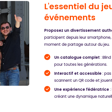
L'essentiel du je
événements
Proposez un divertissement authe
participent depuis leur smartphone,
moment de partage autour du jeu.
Un catalogue complet
: Blin
pour toutes les générations.
Interactif et accessible
: pas
scannent un QR code et jouen
Une expérience fédératrice
:
créant une dynamique naturell