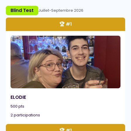
Blind Test
Juillet-Septembre 2026
🏆 #1
ELODIE
500 pts
2 participations
🏆 #1