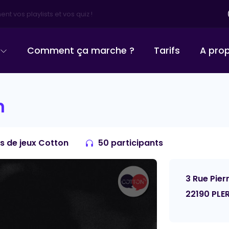
irectement !
Comment ça marche ?
Tarifs
A pro
n
ns de jeux Cotton
50 participants
3 Rue Pier
22190 PLER