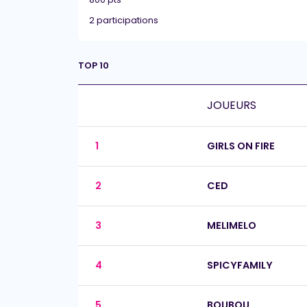
2 participations
TOP 10
JOUEURS
1
GIRLS ON FIRE
2
CED
3
MELIMELO
4
SPICYFAMILY
5
BOUBOU