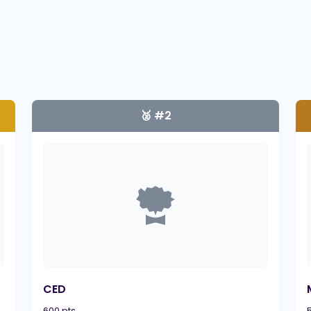
🥈 #2
CED
600 pts