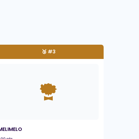
🥉 #3
MELIMELO
500 pts