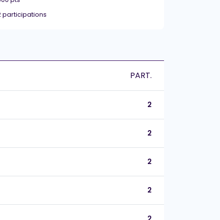
2 participations
PART.
2
2
2
2
2