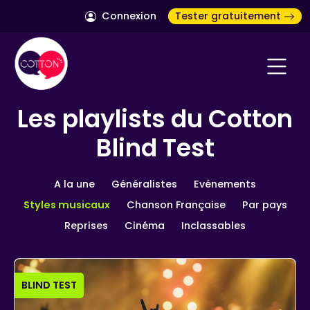
Connexion
Tester gratuitement
Les playlists du Cotton
Blind Test
A la une
Généralistes
Evénements
Styles musicaux
Chanson Française
Par pays
Reprises
Cinéma
Inclassables
BLIND TEST