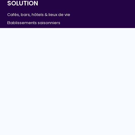
SOLUTION
Cafés, bars, hôtels & lieux de vie
Etablissements saisonniers
Entreprises & événementiel
Réseaux & franchises
Marque
Particulier
Offre CHR : 15 jours gratuits pour tester !
© Cotton SAS Tous droits réservés.
L'abus d'alcool est dangereux pour la santé. A
consommer avec modération.
|
Mentions légales & crédits
Cookies / RGPD