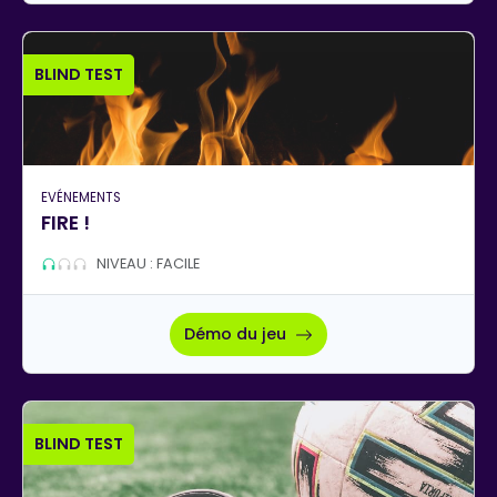
BLIND TEST
EVÉNEMENTS
FIRE !
NIVEAU : FACILE
Démo du jeu
BLIND TEST