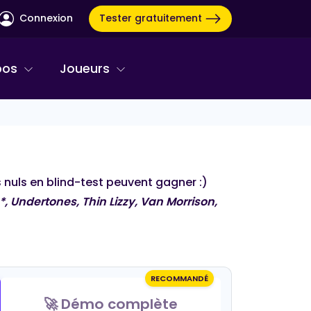
Tester gratuitement
Connexion
pos
Joueurs
es nuls en blind-test peuvent gagner :)
 *, Undertones, Thin Lizzy, Van Morrison,
RECOMMANDÉ
BINGO MUSICAL
🚀 Démo complète