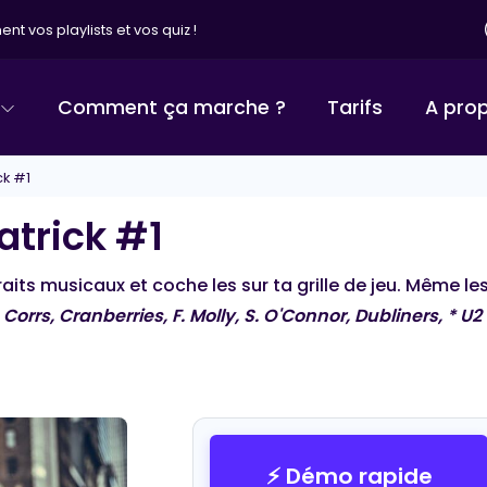
nt vos playlists et vos quiz !
Comment ça marche ?
Tarifs
A pro
ck #1
atrick #1
traits musicaux et coche les sur ta grille de jeu. Même l
Corrs, Cranberries, F. Molly, S. O'Connor, Dubliners, * U2
BINGO MUSICAL
⚡ Démo rapide