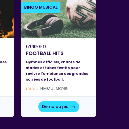
BINGO MUSICAL
EVÉNEMENTS
FOOTBALL HITS
 des
Hymnes officiels, chants de
stades et tubes festifs pour
revivre l’ambiance des grandes
soirées de football.
NIVEAU : MOYEN
Démo du jeu