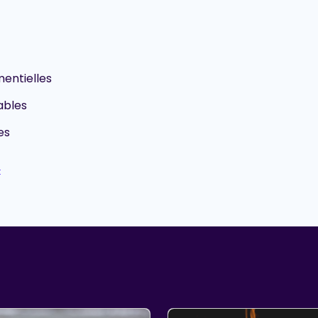
entielles
ables
es
t