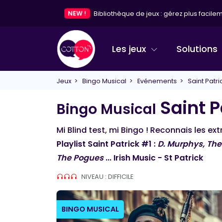
NEW !
Bibliothèque de jeux : gérez plus facileme
Les jeux
Solutions
Jeux
>
Bingo Musical
>
Evénements
> Saint Patri
Saint P
Bingo Musical
Mi Blind test, mi Bingo ! Reconnais les ex
Playlist Saint Patrick #1 :
D. Murphys, The 
The Pogues
... Irish Music - St Patrick
NIVEAU : DIFFICILE
BINGO MUSICAL