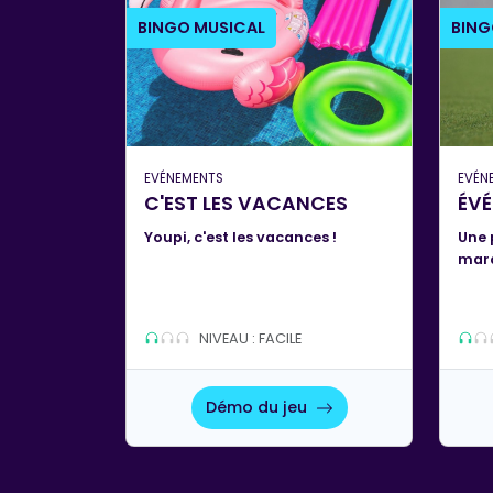
BINGO MUSICAL
BING
EVÉNEMENTS
EVÉN
C'EST LES VACANCES
ÉVÉ
Youpi, c'est les vacances !
Une 
marq
NIVEAU : FACILE
Démo du jeu