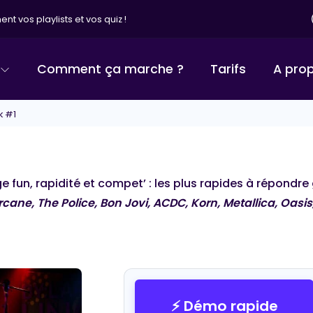
nt vos playlists et vos quiz !
Comment ça marche ?
Tarifs
A pro
 #1
 fun, rapidité et compet’ : les plus rapides à répondre 
rcane, The Police, Bon Jovi, ACDC, Korn, Metallica, Oasis
COTTON BLIND TEST
⚡ Démo rapide