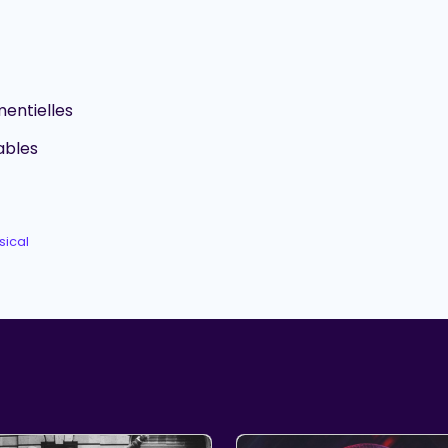
entielles
ables
sical