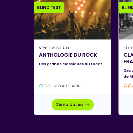
BLIND TEST
BLIN
STYLES MUSICAUX
STYL
ANTHOLOGIE DU ROCK
CLA
FR
Des grands classiques du rock !
Des 
de M
NIVEAU : FACILE
Démo du jeu