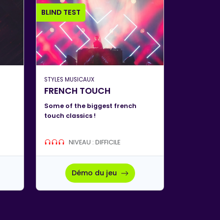
BLIND TEST
STYLES MUSICAUX
FRENCH TOUCH
Some of the biggest french
touch classics !
NIVEAU : DIFFICILE
Démo du jeu