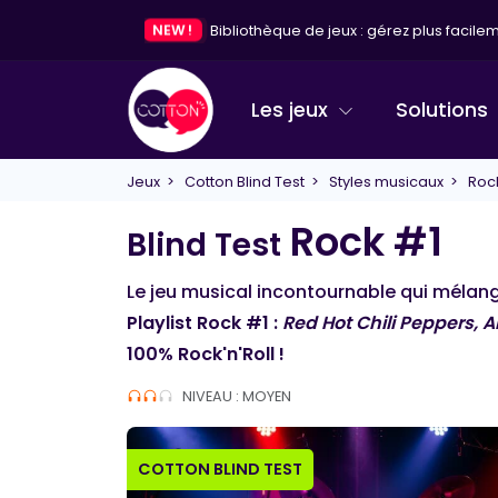
NEW !
Bibliothèque de jeux : gérez plus facileme
Les jeux
Solutions
Jeux
>
Cotton Blind Test
>
Styles musicaux
> Rock
Rock #1
Blind Test
Le jeu musical incontournable qui mélange
Playlist Rock #1 :
Red Hot Chili Peppers, A
100% Rock'n'Roll !
NIVEAU : MOYEN
COTTON BLIND TEST