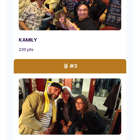
KAMILY
230 pts
🥉 #3