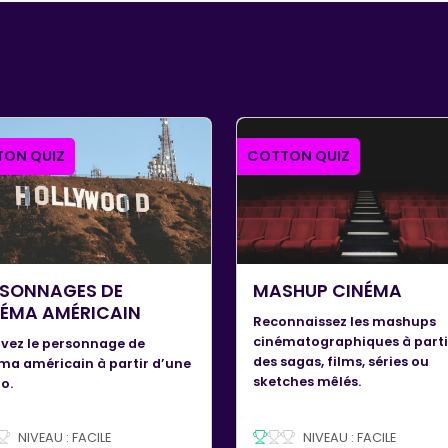
ON QUIZ
COTTON QUIZ
RSONNAGES DE
MASHUP CINÉMA
NÉMA AMÉRICAIN
Reconnaissez les mashups
cinématographiques à parti
vez le personnage de
des sagas, films, séries ou
ma américain à partir d’une
sketches mêlés.
o.
NIVEAU : FACILE
NIVEAU : FACILE