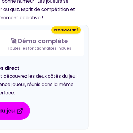
 et bonne humeur ! Les joueurs se
 au quiz. Esprit de compétition et
ièrement addictive !
RECOMMANDÉ
🚀 Démo complète
Toutes les fonctionnalités inclues
s direct
découvrez les deux côtés du jeu :
rience joueur, réunis dans la même
erface.
u jeu