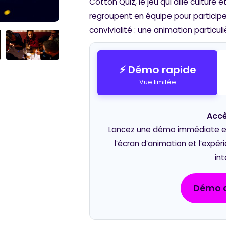
Cotton Quiz, le jeu qui allie culture
regroupent en équipe pour participer
convivialité : une animation particul
⚡ Démo rapide
Vue limitée
Accè
Lancez une démo immédiate et 
l’écran d’animation et l’expé
int
Démo d