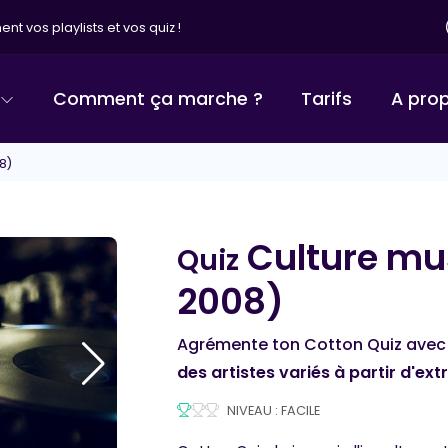
nt vos playlists et vos quiz !
Comment ça marche ?
Tarifs
A pro
8)
Culture mus
Quiz
COTTON QUIZ
2008)
Agrémente ton Cotton Quiz avec 
des artistes variés à partir d'ext
NIVEAU : FACILE