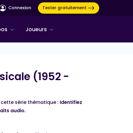
Tester gratuitement
Connexion
pos
Joueurs
icale (1952 -
COTTON QUIZ
cette série thématique :
Identifiez
raits audio.