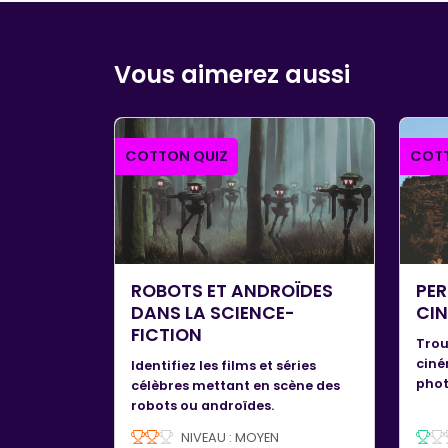
Vous aimerez aussi
COTTON QUIZ
COTT
ROBOTS ET ANDROÏDES
PE
DANS LA SCIENCE-
CI
FICTION
Trou
ciné
Identifiez les films et séries
phot
célèbres mettant en scène des
robots ou androïdes.
NIVEAU : MOYEN