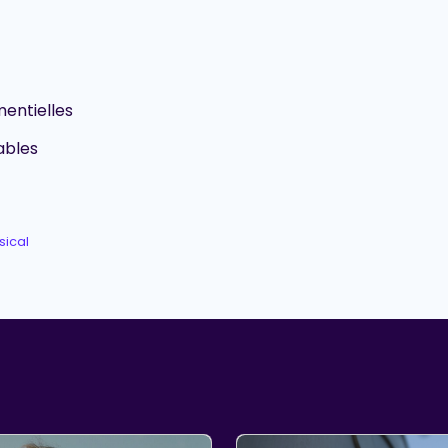
entielles
ables
sical