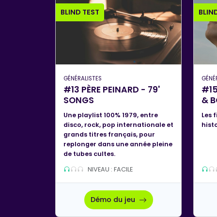
BLIND TEST
BLIN
GÉNÉRALISTES
GÉNÉ
#13 PÈRE PEINARD - 79'
#15
SONGS
& 
Une playlist 100% 1979, entre
Les f
disco, rock, pop internationale et
hist
grands titres français, pour
replonger dans une année pleine
de tubes cultes.
NIVEAU : FACILE
Démo du jeu