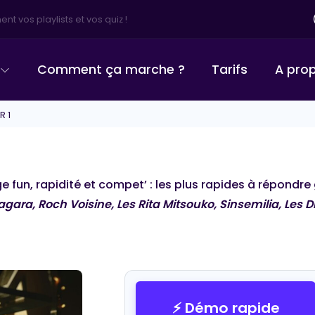
irectement !
Comment ça marche ?
Tarifs
A pro
 1
 fun, rapidité et compet’ : les plus rapides à répondre 
gara, Roch Voisine, Les Rita Mitsouko, Sinsemilia, Les
COTTON BLIND TEST
⚡ Démo rapide