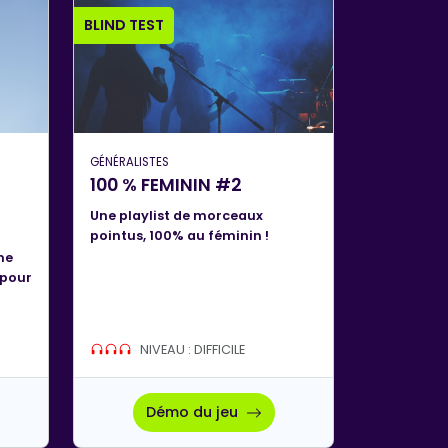
BLIND TEST
GÉNÉRALISTES
100 % FEMININ #2
Une playlist de morceaux
pointus, 100% au féminin !
ne
 pour
NIVEAU : DIFFICILE
Démo du jeu