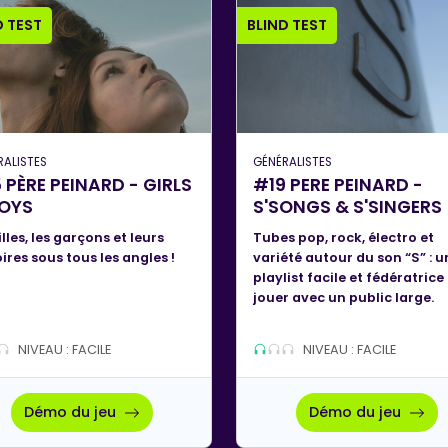
D TEST
BLIND TEST
RALISTES
GÉNÉRALISTES
 PÈRE PEINARD - GIRLS
#19 PERE PEINARD -
BOYS
S'SONGS & S'SINGERS
illes, les garçons et leurs
Tubes pop, rock, électro et
oires sous tous les angles !
variété autour du son “S” : u
playlist facile et fédératrice
jouer avec un public large.
NIVEAU : FACILE
NIVEAU : FACILE
Démo du jeu
Démo du jeu