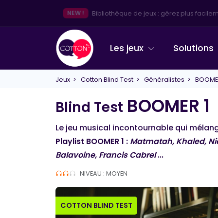
👋
Besoin d'une info, d'un conseil ? Echangeons d
Les jeux
Solutions
Jeux
>
Cotton Blind Test
>
Généralistes
> BOOMER
BOOMER 1
Blind Test
Le jeu musical incontournable qui mélange
Playlist BOOMER 1 :
Matmatah, Khaled, Nia
Balavoine, Francis Cabrel
...
NIVEAU : MOYEN
COTTON BLIND TEST