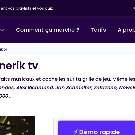
nt vos playlists et vos quiz !
Comment ça marche ?
Tarifs
A pro
k tv
nerik tv
traits musicaux et coche les sur ta grille de jeu. Même l
des, Alex Richmond, Jan Schmelter, ZetaZone, NewsBu
e000
...
BINGO MUSICAL
⚡ Démo rapide