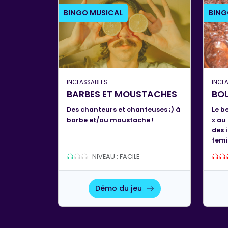
BINGO MUSICAL
BING
INCLASSABLES
INCL
BARBES ET MOUSTACHES
BOU
Des chanteurs et chanteuses ;) à
Le b
barbe et/ou moustache !
x au 
des 
femi
NIVEAU : FACILE
Démo du jeu