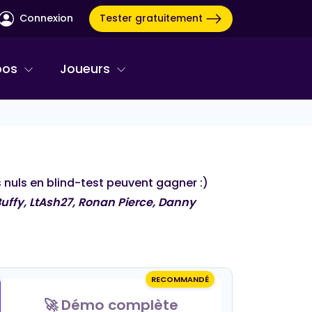
Tester gratuitement
Connexion
pos
Joueurs
es nuls en blind-test peuvent gagner :)
ffy, LtAsh27, Ronan Pierce, Danny
RECOMMANDÉ
BINGO MUSICAL
🚀 Démo complète