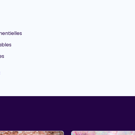
entielles
ables
es
t