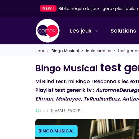
NEW !
Bibliothèque de jeux : gérez plus facileme
Les jeux
Solutions
Jeux
>
Bingo Musical
>
Inclassables
> test generi
test ge
Bingo Musical
Mi Blind test, mi Bingo ! Reconnais les ex
Playlist test generik tv :
AutomneDesLegen
Elfman, Maitreyee, TvRealiterBuzz, Antiz
NIVEAU : FACILE
BINGO MUSICAL