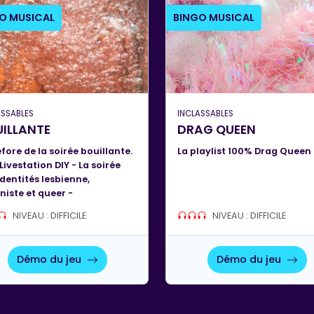
O MUSICAL
BINGO MUSICAL
ASSABLES
INCLASSABLES
ILLANTE
DRAG QUEEN
efore de la soirée bouillante.
La playlist 100% Drag Queen 
Livestation DIY - La soirée
identités lesbienne,
niste et queer -
NIVEAU : DIFFICILE
NIVEAU : DIFFICILE
Démo du jeu
Démo du jeu