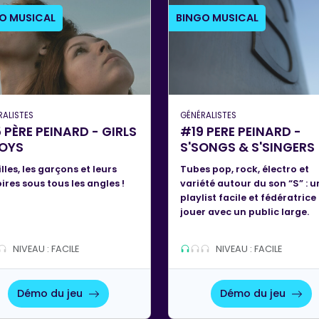
O MUSICAL
BINGO MUSICAL
RALISTES
GÉNÉRALISTES
 PÈRE PEINARD - GIRLS
#19 PERE PEINARD -
BOYS
S'SONGS & S'SINGERS
illes, les garçons et leurs
Tubes pop, rock, électro et
oires sous tous les angles !
variété autour du son “S” : u
playlist facile et fédératrice
jouer avec un public large.
NIVEAU : FACILE
NIVEAU : FACILE
Démo du jeu
Démo du jeu