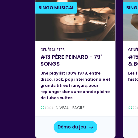
BINGO MUSICAL
BING
GÉNÉRALISTES
GÉNÉ
#13 PÈRE PEINARD - 79'
#15
SONGS
& 
Une playlist 100% 1979, entre
Les f
disco, rock, pop internationale et
hist
grands titres français, pour
replonger dans une année pleine
de tubes cultes.
NIVEAU : FACILE
Démo du jeu