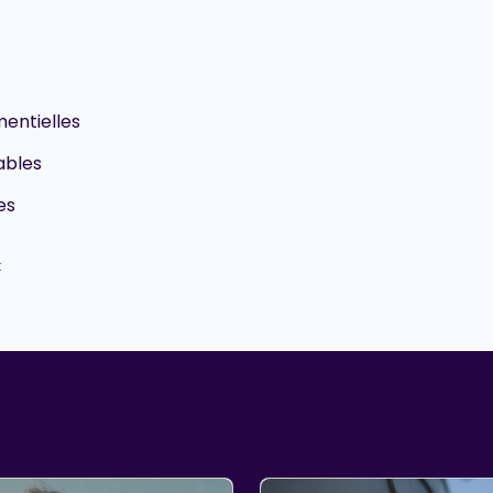
entielles
ables
es
t