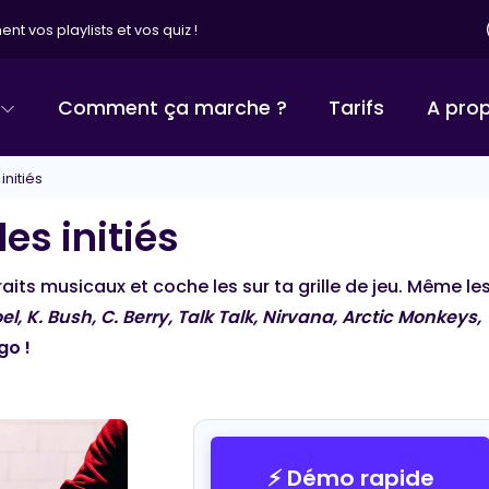
nt vos playlists et vos quiz !
Comment ça marche ?
Tarifs
A pro
nitiés
es initiés
traits musicaux et coche les sur ta grille de jeu. Même l
oel, K. Bush, C. Berry, Talk Talk, Nirvana, Arctic Monkeys, 
go !
BINGO MUSICAL
⚡ Démo rapide