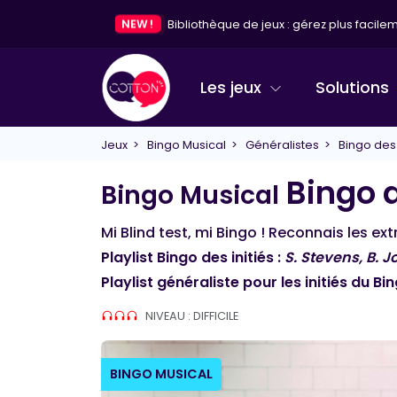
NEW !
Bibliothèque de jeux : gérez plus facileme
Les jeux
Solutions
Jeux
>
Bingo Musical
>
Généralistes
> Bingo des i
Bingo d
Bingo Musical
Mi Blind test, mi Bingo ! Reconnais les ex
Playlist Bingo des initiés :
S. Stevens, B. J
Playlist généraliste pour les initiés du Bin
NIVEAU : DIFFICILE
BINGO MUSICAL