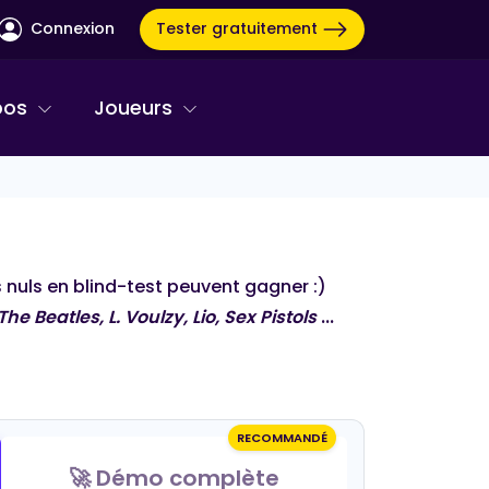
Tester gratuitement
Connexion
pos
Joueurs
es nuls en blind-test peuvent gagner :)
The Beatles, L. Voulzy, Lio, Sex Pistols
...
RECOMMANDÉ
BINGO MUSICAL
🚀 Démo complète