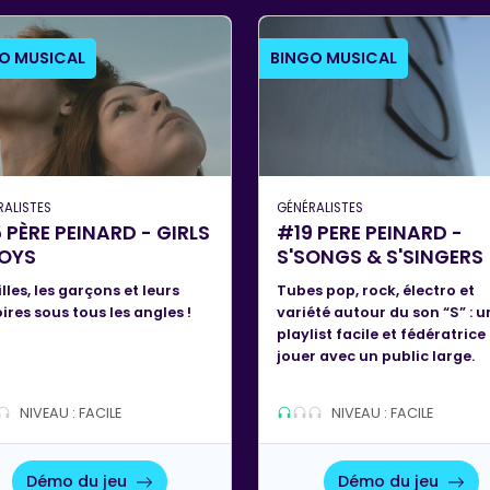
O MUSICAL
BINGO MUSICAL
RALISTES
GÉNÉRALISTES
 PÈRE PEINARD - GIRLS
#19 PERE PEINARD -
BOYS
S'SONGS & S'SINGERS
illes, les garçons et leurs
Tubes pop, rock, électro et
oires sous tous les angles !
variété autour du son “S” : u
playlist facile et fédératrice
jouer avec un public large.
NIVEAU : FACILE
NIVEAU : FACILE
Démo du jeu
Démo du jeu