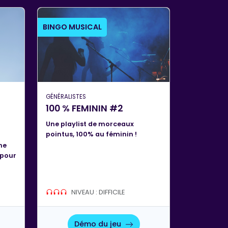
BINGO MUSICAL
GÉNÉRALISTES
100 % FEMININ #2
Une playlist de morceaux
pointus, 100% au féminin !
ne
 pour
NIVEAU : DIFFICILE
Démo du jeu