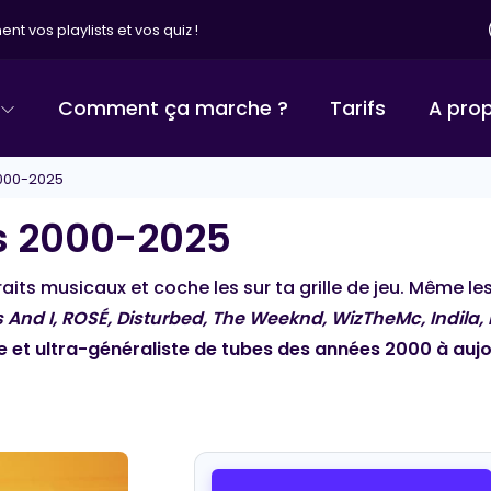
nt vos playlists et vos quiz !
Comment ça marche ?
Tarifs
A pro
000-2025
 2000-2025
traits musicaux et coche les sur ta grille de jeu. Même l
And I, ROSÉ, Disturbed, The Weeknd, WizTheMc, Indila
ile et ultra-généraliste de tubes des années 2000 à aujou