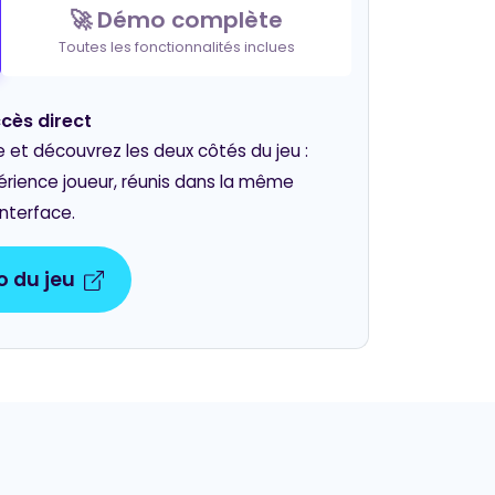
BINGO MUSICAL
🚀 Démo complète
Toutes les fonctionnalités inclues
cès direct
t découvrez les deux côtés du jeu :
périence joueur, réunis dans la même
interface.
 du jeu