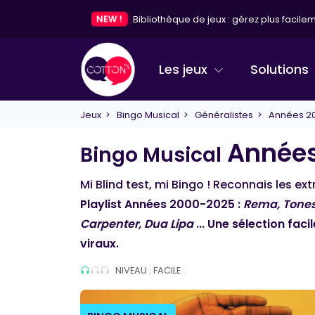
NEW !
Bibliothèque de jeux : gérez plus facileme
Les jeux
Solutions
Jeux
>
Bingo Musical
>
Généralistes
> Années 2
Années
Bingo Musical
Mi Blind test, mi Bingo ! Reconnais les ex
Playlist Années 2000-2025 :
Rema, Tones 
Carpenter, Dua Lipa
... Une sélection fac
viraux.
NIVEAU : FACILE