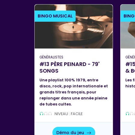
BINGO MUSICAL
BING
GÉNÉRALISTES
GÉNÉ
#13 PÈRE PEINARD - 79'
#15
SONGS
& 
Une playlist 100% 1979, entre
Les f
disco, rock, pop internationale et
hist
grands titres français, pour
replonger dans une année pleine
de tubes cultes.
NIVEAU : FACILE
Démo du jeu