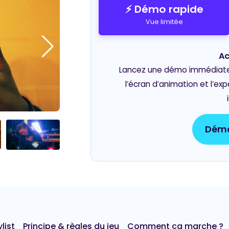
BINGO MUSICAL
⚡ Démo rapide
Vue limitée
Ac
Lancez une démo immédiate e
l’écran d’animation et l’ex
Démo
list
Principe & règles du jeu
Comment ça marche ?