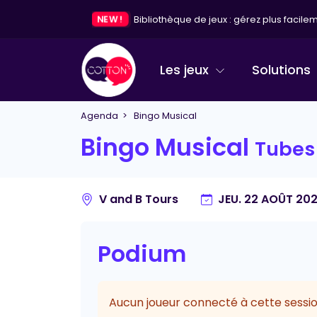
NEW !
Bibliothèque de jeux : gérez plus facileme
Les jeux
Solutions
Agenda
> Bingo Musical
Bingo Musical
Tubes 
V and B Tours
JEU. 22 AOÛT 20
Podium
Aucun joueur connecté à cette sessio