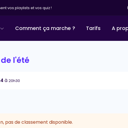
nt vos playlists et vos quiz !
Comment ça marche ?
Tarifs
A pro
de l'été
24
à
20h30
n, pas de classement disponible.