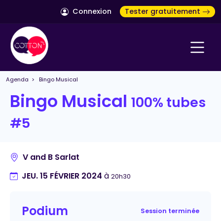
Connexion
Tester gratuitement
Agenda
> Bingo Musical
Bingo Musical
100% tubes
#5
V and B Sarlat
JEU. 15 FÉVRIER 2024
à
20h30
Podium
Session terminée