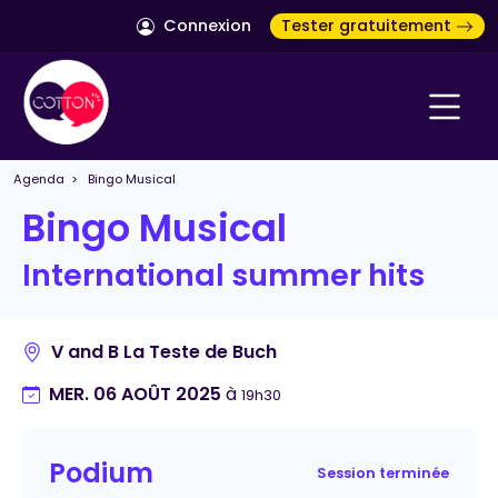
Connexion
Tester gratuitement
Agenda
> Bingo Musical
Bingo Musical
International summer hits
V and B La Teste de Buch
MER. 06 AOÛT 2025
à
19h30
Podium
Session terminée