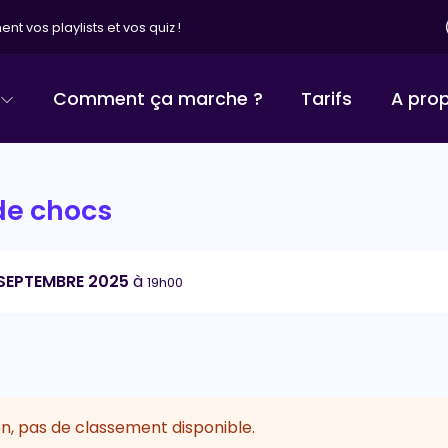
nt vos playlists et vos quiz !
Comment ça marche ?
Tarifs
A pro
de chocs
 SEPTEMBRE 2025
à
19h00
n, pas de classement disponible.