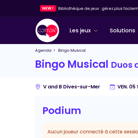
NEW !
Bibliothèque de jeux : gérez plus facileme
Les jeux
Solutions
Agenda
> Bingo Musical
Bingo Musical
Duos 
V and B Dives-sur-Mer
VEN. 05
Podium
Aucun joueur connecté à cette sessio