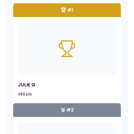
🏆 #1
JULIE G
389 pts
🥈 #2