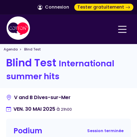
Connexion
Tester gratuitement
Agenda
> Blind Test
Blind Test
International
summer hits
V and B Dives-sur-Mer
VEN. 30 MAI 2025
à
21h00
Podium
Session terminée