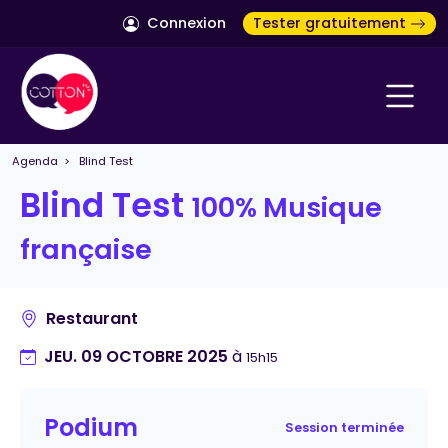
Connexion
Tester gratuitement
Agenda
> Blind Test
Blind Test
100% Musique
française
Restaurant
JEU. 09 OCTOBRE 2025
à
15h15
Podium
Session terminée