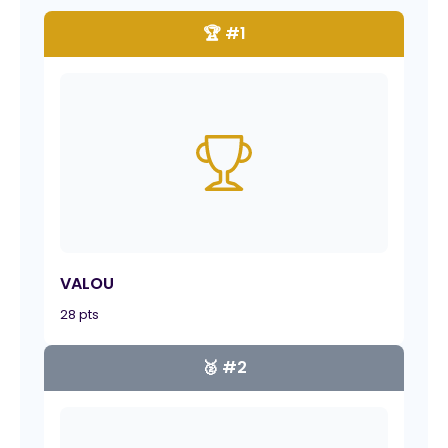
🏆 #1
VALOU
28 pts
🥈 #2