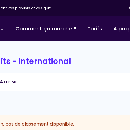
nt vos playlists et vos quiz !
Comment ça marche ?
Tarifs
A pro
its - International
24
à
19h00
n, pas de classement disponible.