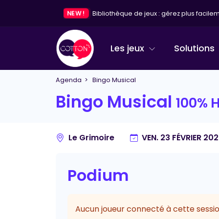
NEW !
Bibliothèque de jeux : gérez plus facileme
Les jeux
Solutions
Agenda
> Bingo Musical
Bingo Musical
100% H
Le Grimoire
VEN. 23 FÉVRIER 20
Podium
Aucun joueur connecté à cette sessio