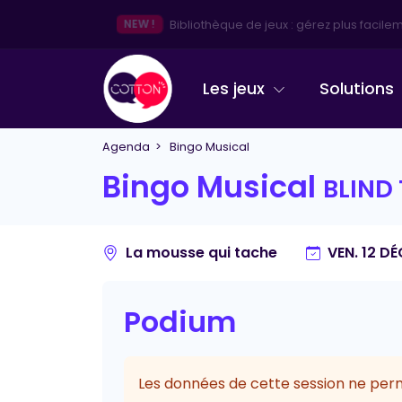
NEW !
Bibliothèque de jeux : gérez plus facileme
Les jeux
Solutions
Agenda
> Bingo Musical
Bingo Musical
BLIND 
La mousse qui tache
VEN. 12 D
Podium
Les données de cette session ne perm