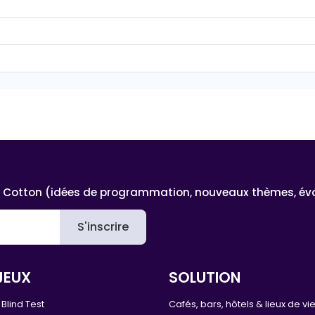
 Cotton (idées de programmation, nouveaux thèmes, évoluti
S'inscrire
JEUX
SOLUTION
Blind Test
Cafés, bars, hôtels & lieux de vi