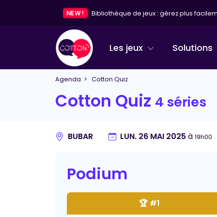
NEW !
Bibliothèque de jeux : gérez plus facileme
Les jeux
Solutions
Agenda
> Cotton Quiz
Cotton Quiz
4 séries
BUBAR
LUN. 26 MAI 2025
à
19h00
Podium
🏆 #1