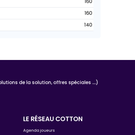
160
160
140
ons de la solution, offres spéciales ....)
LE RÉSEAU COTTON
e
Agenda joueurs