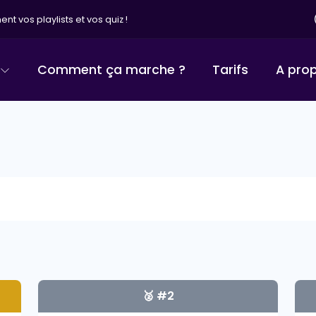
nt vos playlists et vos quiz !
Comment ça marche ?
Tarifs
A pro
🥈 #2