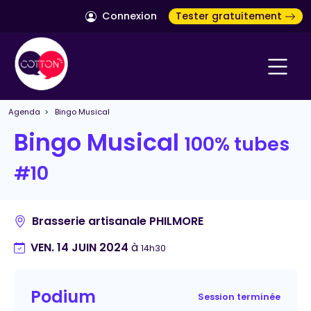
Connexion
Tester gratuitement
Agenda
> Bingo Musical
Bingo Musical
100% tubes
#10
Brasserie artisanale PHILMORE
VEN. 14 JUIN 2024
à
14h30
Podium
Session terminée