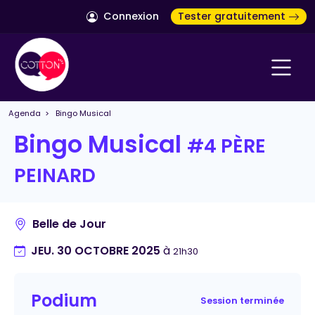
Connexion
Tester gratuitement
Agenda
> Bingo Musical
Bingo Musical
#4 PÈRE
PEINARD
Belle de Jour
JEU. 30 OCTOBRE 2025
à
21h30
Podium
Session terminée