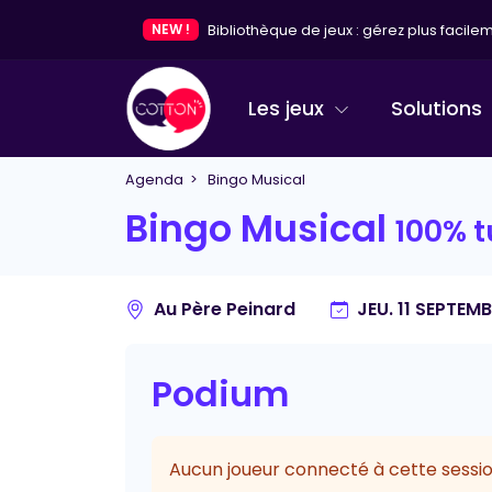
NEW !
Bibliothèque de jeux : gérez plus facileme
Les jeux
Solutions
Agenda
> Bingo Musical
Bingo Musical
100% 
Au Père Peinard
JEU. 11 SEPTEM
Podium
Aucun joueur connecté à cette sessio