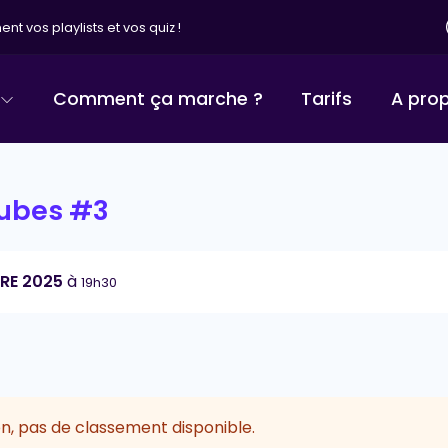
nt vos playlists et vos quiz !
Comment ça marche ?
Tarifs
A pro
tubes #3
BRE 2025
à
19h30
n, pas de classement disponible.