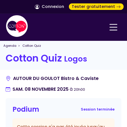
Connexion
Tester gratuitement
Agenda
> Cotton Quiz
Cotton Quiz
Logos
AUTOUR DU GOULOT Bistro & Caviste
SAM. 08 NOVEMBRE 2025
à
20h00
Podium
Session terminée
Cette session n'a pas été jouée jusqu'au